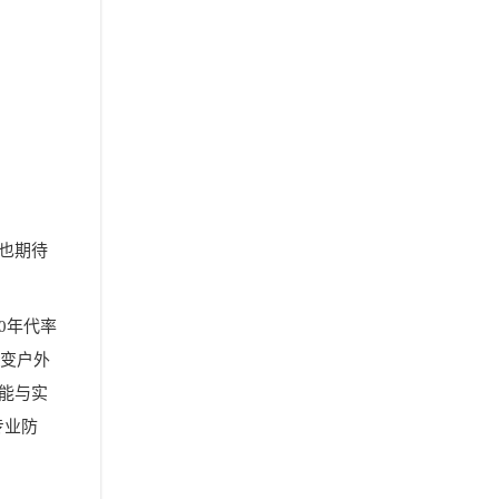
，也期待
0年代率
多变户外
性能与实
专业防