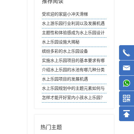
推荐阅读
受欢迎的家庭小冲天滑梯
水上游乐园行业利润以及发展机遇
分析
主题性和体验感成为水上乐园设计
关注重点
水上乐园设施大揭秘
缤纷多彩的水上乐园设备
实施水上乐园项目的基本要求有哪
些？从策划到运营的全方位解析
介绍水上乐园的水池有哪几种分类
水上乐园项目的发展机遇
水上乐园规划中的主题元素如何与
场地环境相融合？
怎样才能开好室内小孩水上乐园？
热门主题