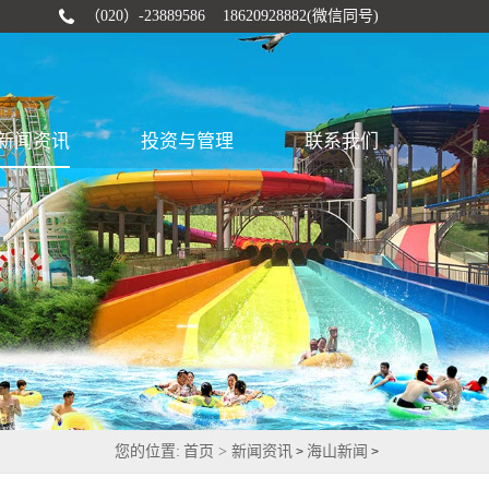
（020）-23889586 18620928882(微信同号)
新闻资讯
投资与管理
联系我们
您的位置:
首页 >
新闻资讯
海山新闻
>
>