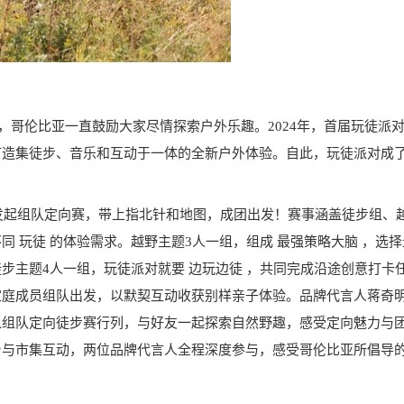
以来，哥伦比亚一直鼓励大家尽情探索户外乐趣。2024年，首届玩徒派
打造集徒步、音乐和互动于一体的全新户外体验。自此，玩徒派对成
次发起组队定向赛，带上指北针和地图，成团出发！赛事涵盖徒步组、
 玩徒 的体验需求。越野主题3人一组，组成 最强策略大脑 ，选
步主题4人一组，玩徒派对就要 边玩边徒 ，共同完成沿途创意打卡
家庭成员组队出发，以默契互动收获别样亲子体验。品牌代言人蒋奇
入组队定向徒步赛行列，与好友一起探索自然野趣，感受定向魅力与
台与市集互动，两位品牌代言人全程深度参与，感受哥伦比亚所倡导