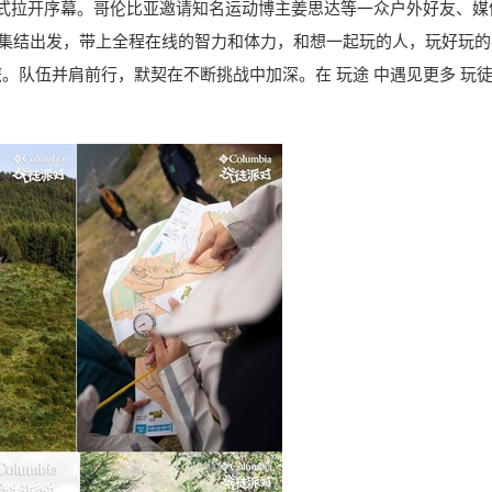
正式拉开序幕。哥伦比亚邀请知名运动博主姜思达等一众户外好友、媒
队、集结出发，带上全程在线的智力和体力，和想一起玩的人，玩好玩
队伍并肩前行，默契在不断挑战中加深。在 玩途 中遇见更多 玩徒