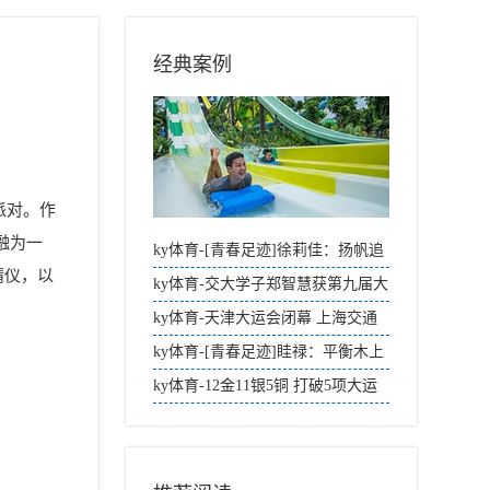
经典案例
徒派对。作
融为一
ky体育-[青春足迹]徐莉佳：扬帆追
婧仪，以
梦，砥砺人生
ky体育-交大学子郑智慧获第九届大
运会女子乙组400米银牌[图]
ky体育-天津大运会闭幕 上海交通
大学夺得总分全国第三名，并获“校
ky体育-[青春足迹]眭禄：平衡木上
长杯”
蜕变成蝶[图]
ky体育-12金11银5铜 打破5项大运
会纪录 交大第六次蝉联“校长杯”
[图]