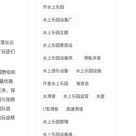
开水上乐园
水上乐园设备厂...
水上乐园主题
对落址云
水上乐园景观设...
了玩徒们
水上乐园设备供...
滑板冲浪
水上游乐设备
水上乐园设施
越野组和
择最优路
开发水上乐园
海浪池
任务，探
水滑道
水上乐园运营
水屋
明与张婧
团队挑
U型滑板
高速滑道
的玩徒精
水上乐园管理
水上乐园设备维...