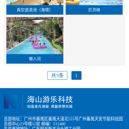
真空造浪池（海啸）
巨洪峡
懒人河
共5条
1
总部地址：广州市番禺区番禺大道北555号广州番禺天安节能科技园
总部中心23号楼12层 邮编：511400
生产基地地址：广东韶关新丰马头镇工业园