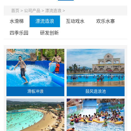
首页
>
公司产品
>
漂流造浪
>
水滑梯
漂流造浪
互动戏水
欢乐水寨
四季乐园
研发创新
滑板冲浪
鼓风造浪池