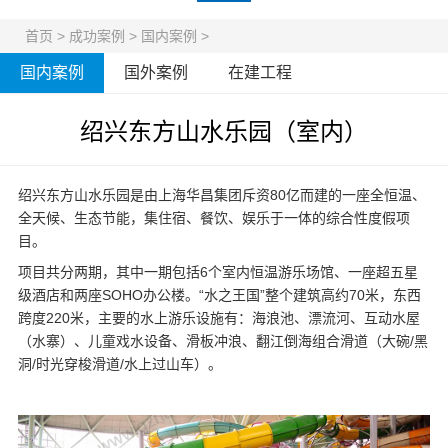
首页
>
成功案例
>
国内案例
>
国内案例
国外案例
在建工程
绍兴东方山水乐园（室内）
绍兴东方山水乐园是由上海华昌集团斥资80亿而建的一座全恒温、
全天候、生态节能，集住宿、餐饮、娱乐于一体的综合性度假项
目。
项目共分两期，其中一期包括6个室内恒温游乐场馆、一座超五星
级酒店和两座SOHO办公楼。“水之王国”整个建筑高约70米，东西
跨度220米，主要的
水上游乐设施
有：海浪池、漂流河、互动水屋
（水寨）、儿童戏水设备、滑板冲浪、翻江倒海组合滑道（大碗/黑
洞/时光穿梭滑道/水上过山车）。