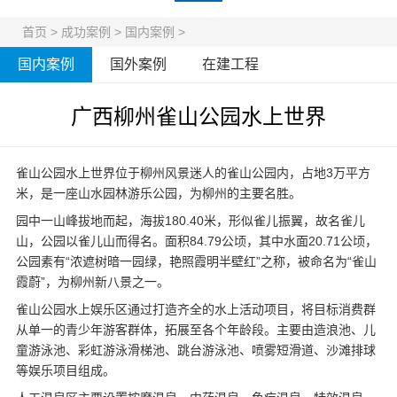
首页
>
成功案例
>
国内案例
>
国内案例
国外案例
在建工程
广西柳州雀山公园水上世界
雀山公园水上世界位于柳州风景迷人的雀山公园内，占地3万平方
米，是一座山水园林游乐公园，为柳州的主要名胜。
园中一山峰拔地而起，海拔180.40米，形似雀儿振翼，故名雀儿
山，公园以雀儿山而得名。面积84.79公顷，其中水面20.71公顷，
公园素有“浓遮树暗一园绿，艳照霞明半壁红”之称，被命名为“雀山
霞蔚”，为柳州新八景之一。
雀山公园水上娱乐区通过打造齐全的水上活动项目，将目标消费群
从单一的青少年游客群体，拓展至各个年龄段。主要由造浪池、儿
童游泳池、彩虹游泳滑梯池、跳台游泳池、喷雾短滑道、沙滩排球
等娱乐项目组成。