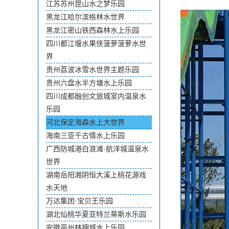
江苏苏州昆山水之梦乐园
黑龙江哈尔滨格林水世界
黑龙江密山铁西森林水上乐园
四川都江堰水果侠菠萝菠萝水世
界
贵州荔波冰雪水世界主题乐园
贵州六盘水半方塘水上乐园
四川成都融创文旅城室内温泉水
乐园
河北保定海森水上大世界
海南三亚千古情水上乐园
广西防城港白浪滩·航洋城温泉水
世界
湖南岳阳湘阴恒大溪上桃花源戏
水天地
万达集团·宝贝王乐园
湖北仙桃华夏亚特兰蒂斯水乐园
安徽亳州林拥城水上乐园