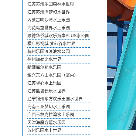
江苏苏州乐园森林水世界
江苏苏州湾梦幻水世界
內蒙古响沙湾水上乐园
海花岛童世界水上乐园
顺德华侨城欢乐海岸PLUS水公园
横店影视城 梦幻谷水世界
杭州乐园浪浪浪水公园
徐州加勒比水世界
新疆库尔勒水乐园
绍兴东方山水乐园（室内）
江苏驿心水上乐园
江苏盐城长乐水世界
辽宁锦州东方欢乐王国水世界
海南三亚梦幻水上乐园
广西玉林克拉湾水上乐园
天津海魔方嬉水乐园
苏州乐园水上世界