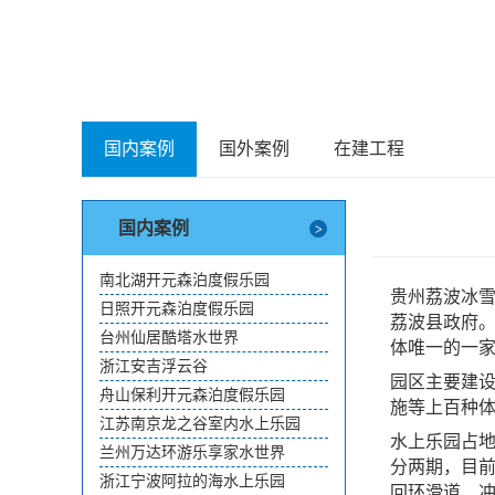
国内案例
国外案例
在建工程
国内案例
南北湖开元森泊度假乐园
贵州荔波冰
日照开元森泊度假乐园
荔波县政府。
台州仙居酷塔水世界
体唯一的一
浙江安吉浮云谷
园区主要建
舟山保利开元森泊度假乐园
施等上百种
江苏南京龙之谷室内水上乐园
水上乐园占地
兰州万达环游乐享家水世界
分两期，目
浙江宁波阿拉的海水上乐园
回环滑道、