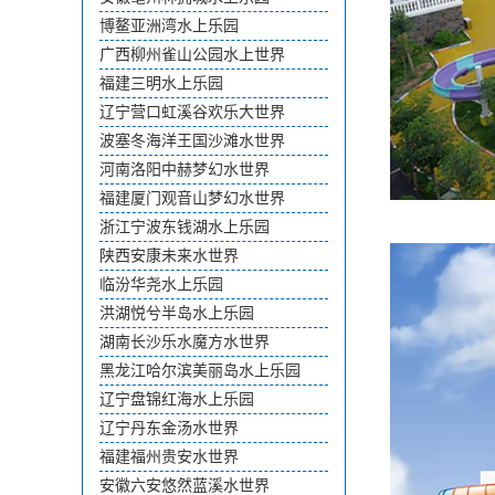
博鳌亚洲湾水上乐园
广西柳州雀山公园水上世界
福建三明水上乐园
辽宁营口虹溪谷欢乐大世界
波塞冬海洋王国沙滩水世界
河南洛阳中赫梦幻水世界
福建厦门观音山梦幻水世界
浙江宁波东钱湖水上乐园
陕西安康未来水世界
临汾华尧水上乐园
洪湖悦兮半岛水上乐园
湖南长沙乐水魔方水世界
黑龙江哈尔滨美丽岛水上乐园
辽宁盘锦红海水上乐园
辽宁丹东金汤水世界
福建福州贵安水世界
安徽六安悠然蓝溪水世界