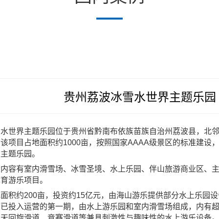
贵州荔波冰雪水世界主题乐园
雪水世界主题乐园位于贵州省黔南布依族苗族自治州荔波县，北
该项目占地面积约1000亩，按照国家AAAA级景区的标准建设
家主题乐园。
设内容有室内滑雪场、冰雪圣境、水上乐园、伴山旅游商业区、
体育游乐项目。
面积约200亩，投资约15亿元，由海山游乐提供部分
水上乐园设
前已投入运营的第一期，由水上游乐园和室内滑雪场组成，内有
冲天回旋滑道、竞赛滑道等兼具刺激性与趣味性的
水上游乐设备