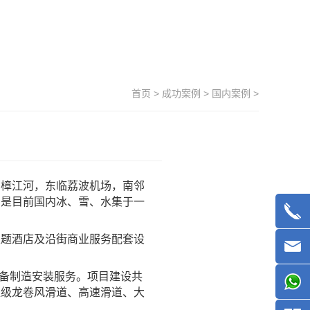
首页
>
成功案例
>
国内案例
>
邻樟江河，东临荔波机场，南邻
，是目前国内冰、雪、水集于一
主题酒店及沿街商业服务配套设
备
制造安装服务。项目建设共
超级龙卷风滑道、高速滑道、大
。