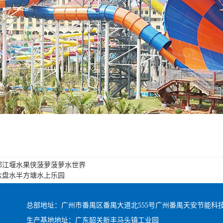
都江堰水果侠菠萝菠萝水世界
六盘水半方塘水上乐园
总部地址：广州市番禺区番禺大道北555号广州番禺天安节能科技园总
生产基地地址：广东韶关新丰马头镇工业园