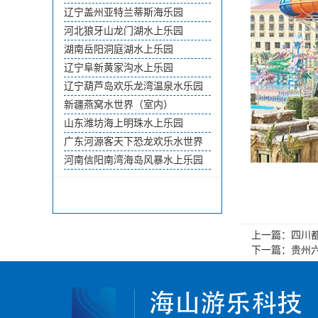
辽宁盖州亚特兰蒂斯海乐园
河北狼牙山龙门湖水上乐园
湖南岳阳洞庭湖水上乐园
辽宁阜新黄家沟水上乐园
辽宁葫芦岛欢乐龙湾温泉水乐园
新疆燕窝水世界（室内）
山东潍坊海上明珠水上乐园
广东河源客天下恐龙欢乐水世界
河南信阳南湾海岛风暴水上乐园
上一篇：
四川
下一篇：
贵州