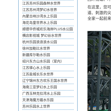
江苏苏州乐园森林水世界
在这里，您
江苏苏州湾梦幻水世界
道、刺激的
內蒙古响沙湾水上乐园
全家一起前
海花岛童世界水上乐园
顺德华侨城欢乐海岸PLUS水公园
横店影视城 梦幻谷水世界
杭州乐园浪浪浪水公园
徐州加勒比水世界
新疆库尔勒水乐园
绍兴东方山水乐园（室内）
江苏驿心水上乐园
江苏盐城长乐水世界
辽宁锦州东方欢乐王国水世界
海南三亚梦幻水上乐园
广西玉林克拉湾水上乐园
天津海魔方嬉水乐园
苏州乐园水上世界