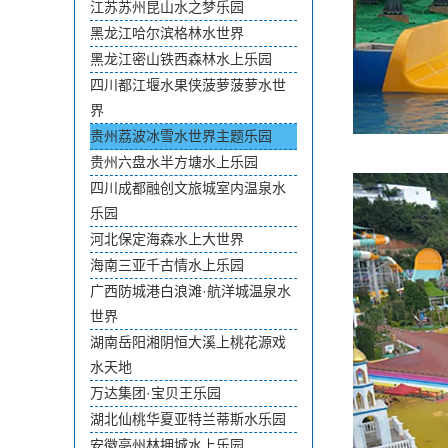
江苏苏州昆山水之梦乐园
黑龙江哈尔滨格林水世界
黑龙江密山铁西森林水上乐园
四川都江堰水果侠菠萝菠萝水世
界
贵州荔波冰雪水世界主题乐园
贵州六盘水半方塘水上乐园
四川成都融创文旅城室内温泉水
乐园
河北保定海森水上大世界
海南三亚千古情水上乐园
广西防城港白浪滩·航洋城温泉水
世界
湖南岳阳湘阴恒大溪上桃花源戏
水天地
万达集团·宝贝王乐园
湖北仙桃华夏亚特兰蒂斯水乐园
安徽亳州林拥城水上乐园