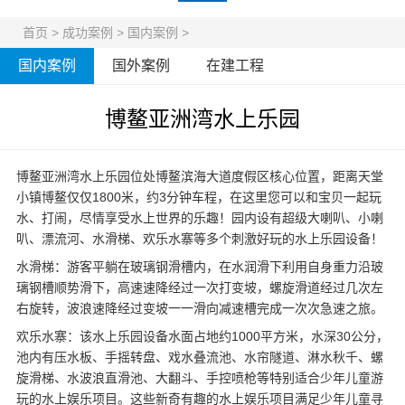
首页
>
成功案例
>
国内案例
>
国内案例
国外案例
在建工程
博鳌亚洲湾水上乐园
博鳌亚洲湾水上乐园位处博鳌滨海大道度假区核心位置，距离天堂
小镇博鳌仅仅1800米，约3分钟车程，在这里您可以和宝贝一起玩
水、打闹，尽情享受水上世界的乐趣！园内设有超级大喇叭、小喇
叭、漂流河、水滑梯、欢乐水寨等多个刺激好玩的
水上乐园设备
！
水滑梯：游客平躺在玻璃钢滑槽内，在水润滑下利用自身重力沿玻
璃钢槽顺势滑下，高速速降经过一次打变坡，螺旋滑道经过几次左
右旋转，波浪速降经过变坡一一滑向减速槽完成一次次急速之旅。
欢乐水寨：该水上乐园设备水面占地约1000平方米，水深30公分，
池内有压水板、手摇转盘、戏水叠流池、水帘隧道、淋水秋千、螺
旋滑梯、水波浪直滑池、大翻斗、手控喷枪等特别适合少年儿童游
玩的水上娱乐项目。这些新奇有趣的水上娱乐项目满足少年儿童寻